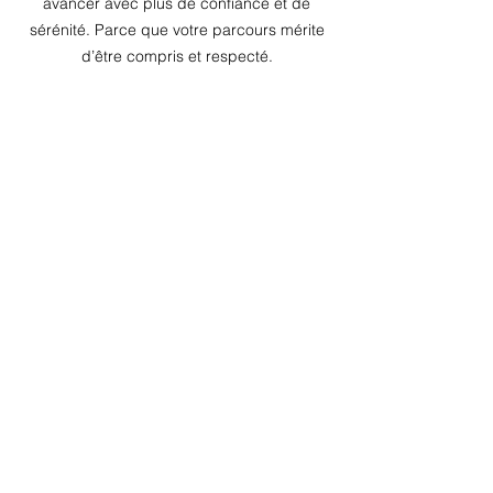
avancer avec plus de confiance et de
sérénité. Parce que votre parcours mérite
d’être compris et respecté.
Aurore
Sarphatistraat 14 — 1017 WS Amsterdam
Inquiry
I General Terms & Conditions I
Privacy Policy